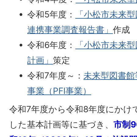
令和5年度：
「小松市未来型
連携事業調査報告書」
作成
令和6年度：
「小松市未来型
計画」
策定
令和7年度～：
未来型図書館
事業（PFI事業）
令和7年度から令和8年度にかけ
した基本計画等に基づき、
市制