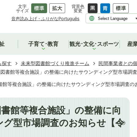
文字
背景色
サイズ
変更
音声読み上げ・ふりがな
Português
祉
子育て･教育
観光･文化･スポーツ
産
ら探す
未来型図書館づくり推進チーム
民間事業者との
型図書館等複合施設」の整備に向けたサウンディング型市場調査
書館等複合施設」の整備に向けたサウンディング型市場調査の
図書館等複合施設」の整備に向
ング型市場調査のお知らせ【令