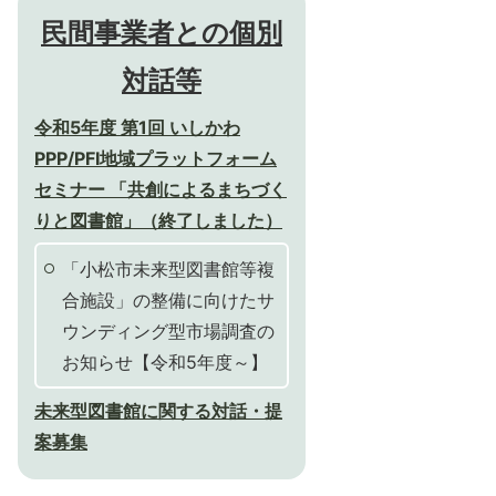
民間事業者との個別
対話等
令和5年度 第1回 いしかわ
PPP/PFI地域プラットフォーム
セミナー 「共創によるまちづく
りと図書館」（終了しました）
「小松市未来型図書館等複
合施設」の整備に向けたサ
ウンディング型市場調査の
お知らせ【令和5年度～】
未来型図書館に関する対話・提
案募集