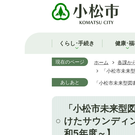
くらし･手続き
健康･福
現在のページ
ホーム
各課か
「小松市未来
あしあと
「小松市未来型図
「小松市未来型
けたサウンディ
和5年度～】