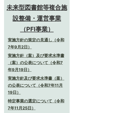
未来型図書館等複合施
設整備・運営事業
（PFI事業）
実施方針の策定の見通し（令和
7年9月2日）
実施方針（案）及び要求水準書
（案）の公表について（令和7
年9月19日）
実施方針及び要求水準書（案）
の公表について（令和7年11月
19日）
特定事業の選定について（令和
7年11月25日）