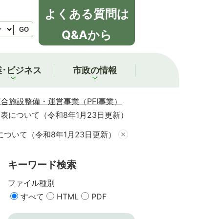
よくある質問は
GO
Q&Aから
業･ビジネス
市政の情報
合施設整備・運営事業（PFI事業）
について（令和8年1月23日更新）
ついて（令和8年1月23日更新）
キーワード検索
ファイル種別
すべて
HTML
PDF