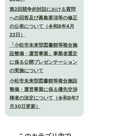
第2回競争的対話における質問
への回答及び募集要項等の修正
の公表について（令和8年4月
22日）
「小松市未来型図書館等複合施
設整備・運営事業」事業者選定
に係る公開プレゼンテーション
の実施について
小松市未来型図書館等複合施設
整備・運営事業に係る優先交渉
権者の決定について（令和8年7
月30日更新）
このカテゴリ内で