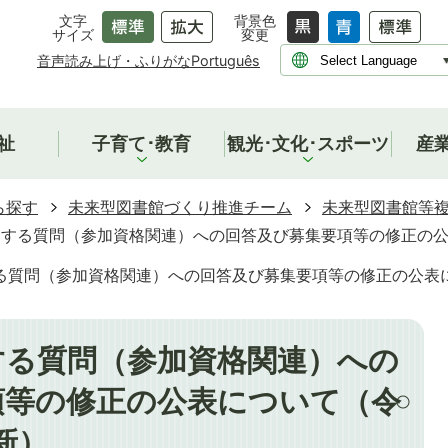
文字
背景色
サイズ
変更
音声読み上げ・ふりがな
Português
祉
子育て･教育
観光･文化･スポーツ
産
ら探す
未来型図書館づくり推進チーム
未来型図書館等複
する質問（参加資格関連）への回答及び募集要項等の修正の公表
る質問（参加資格関連）への回答及び募集要項等の修正の公表に
する質問（参加資格関連）への
項等の修正の公表について（令
新）