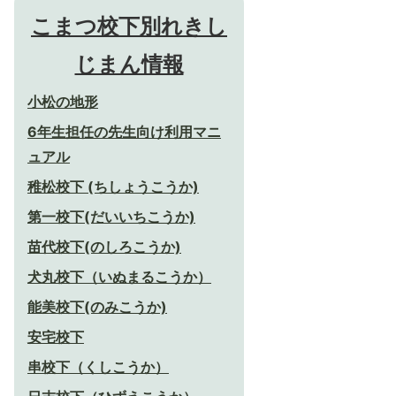
こまつ校下別れきし
じまん情報
小松の地形
6年生担任の先生向け利用マニ
ュアル
稚松校下 (ちしょうこうか)
第一校下(だいいちこうか)
苗代校下(のしろこうか)
犬丸校下（いぬまるこうか）
能美校下(のみこうか)
安宅校下
串校下（くしこうか）