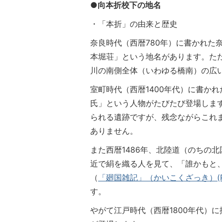
●向本折校下の地名
・「本折」の由来と歴史
奈良時代（西暦780年）に書かれた
本堀荘」という地名があります。た
川の南側全体（いわゆる橋南）の広
室町時代（西暦1400年代）に書か
氏」という人物がたびたび登場しま
られる遺跡ですが、残念ながらこれ
ありません。
また西暦1486年、北陸道（のちの
近で絹を織る人を見て、「誰かもと
（
「廻国雑記」（かいこくざっき）(PDF
す。
やがて江戸時代（西暦1800年代）