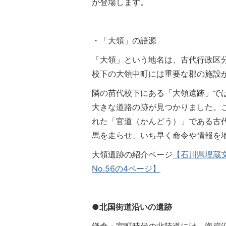
が登場します。
・「大領」の語源
「大領」という地名は、古代行政区
校下の大領中町には重要な郡の施設
隣の苗代校下にある「大領遺跡」で
大きな道路の跡が見つかりました。
れた「官道（かんどう）」である古
馬を走らせ、いち早く命令や情報を
大領遺跡の紹介ページ
【石川県埋蔵
No.56の4ページ】
●北国街道沿いの遺跡