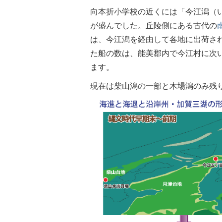
向本折小学校の近くには「今江潟（
が盛んでした。丘陵側にある古代の
は、今江潟を経由して各地に出荷さ
た船の数は、能美郡内で今江村に次
ます。
現在は柴山潟の一部と木場潟のみ残