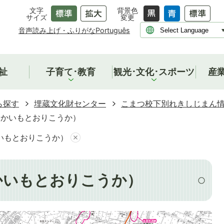
文字
背景色
サイズ
変更
音声読み上げ・ふりがな
Português
祉
子育て･教育
観光･文化･スポーツ
産
ら探す
埋蔵文化財センター
こまつ校下別れきしじまん
むかいもとおりこうか）
いもとおりこうか）
かいもとおりこうか）