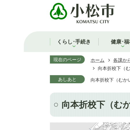
くらし･手続き
健康･福
現在のページ
ホーム
各課か
向本折校下（
あしあと
向本折校下（むか
向本折校下（む