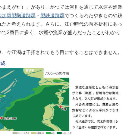
いまえがた）」があり、かつては河川を通じて水運や漁業
南加賀製陶遺跡群
・
製鉄遺跡群
でつくられたやきものや鉄
れたと考えられます。さらに、江戸時代の向本折村にあっ
いで2番目に多く、水運や漁業が盛んだったことがわかり
り、今江潟は干拓されてもう目にすることはできません。