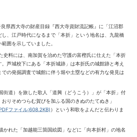
奈良県西大寺の財産目録『西大寺資財流記帳』に「江沼郡
だし、江戸時代になるまで「本折」という地名は、九龍橋
い範囲を示していました。
れた史料には、南加賀を治めた守護の富樫氏に仕えた「本折
す。芦城校下にある「本折城跡」は本折氏の城館跡と考え
までの発掘調査で城館に伴う堀や土塁などの有力な発見は
北国街道）を旅した歌人「道興（どうこう）」が「本折」付
、おりそめつらむ賀びを加ふる国のきぬのたてぬき」
ファイル:608.2KB)
）という和歌をよんだと伝わりま
に描かれた「加越能三箇国絵図」などに「向本折村」の地名