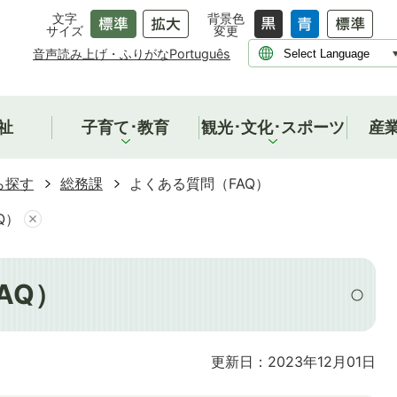
文字
背景色
サイズ
変更
音声読み上げ・ふりがな
Português
祉
子育て･教育
観光･文化･スポーツ
産
ら探す
総務課
よくある質問（FAQ）
Q）
AQ）
更新日：2023年12月01日