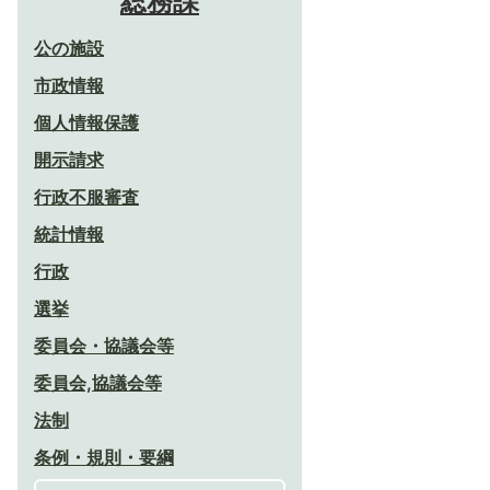
総務課
公の施設
市政情報
個人情報保護
開示請求
行政不服審査
統計情報
行政
選挙
委員会・協議会等
委員会,協議会等
法制
条例・規則・要綱