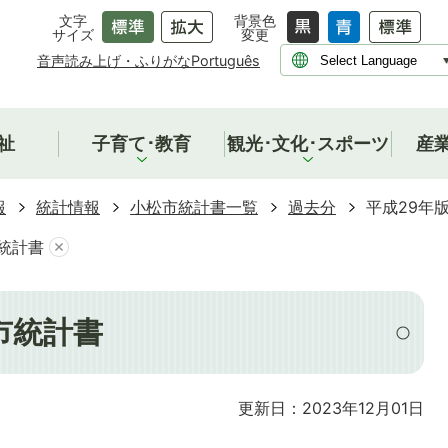
文字
背景色
サイズ
変更
音声読み上げ・ふりがな
Português
祉
子育て･教育
観光･文化･スポーツ
産
報
統計情報
小松市統計書一覧
過去分
平成29年
統計書
市統計書
更新日：2023年12月01日