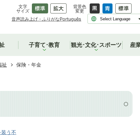
文字
背景色
サイズ
変更
音声読み上げ・ふりがな
Português
祉
子育て･教育
観光･文化･スポーツ
産
福祉
保険・年金
を装う不