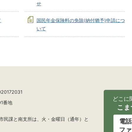
せ
て
国民年金保険料の免除(納付猶予)申請につ
いて
0172031
どこに
91番地
こま
の市民課と南支所は、火・金曜日（通年）と
電話
ファ