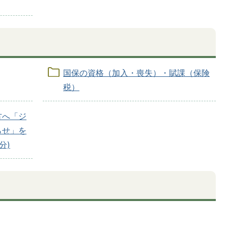
国保の資格（加入・喪失）・賦課（保険
税）
方へ「ジ
らせ」を
分)