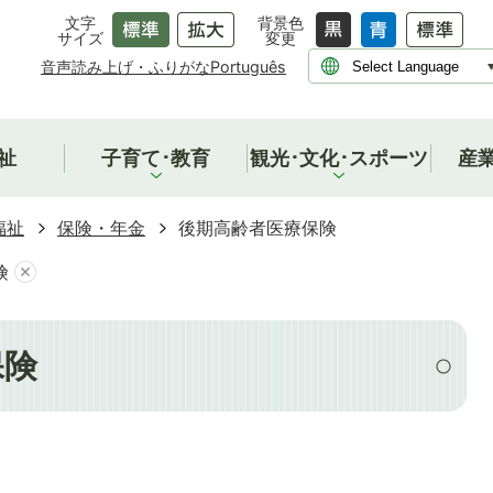
文字
背景色
サイズ
変更
音声読み上げ・ふりがな
Português
祉
子育て･教育
観光･文化･スポーツ
産
福祉
保険・年金
後期高齢者医療保険
険
保険