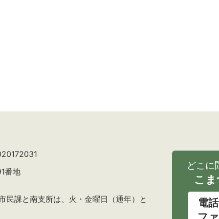
0172031
どこに
91番地
こま
の市民課と南支所は、火・金曜日（通年）と
電話
ファ