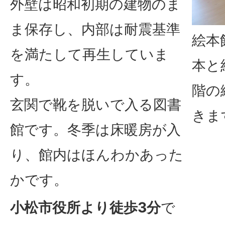
外壁は昭和初期の建物のま
ま保存し、内部は耐震基準
絵本
を満たして再生していま
本と
す。
階の
玄関で靴を脱いで入る図書
きま
館です。冬季は床暖房が入
り、館内はほんわかあった
かです。
小松市役所より徒歩3分
で