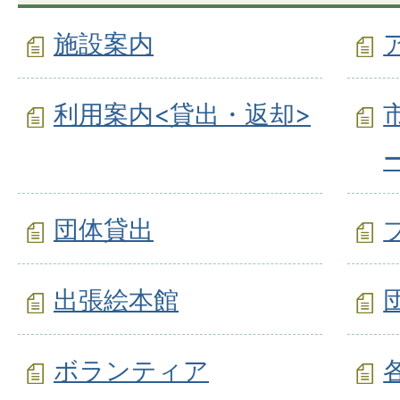
施設案内
利用案内<貸出・返却>
団体貸出
出張絵本館
ボランティア