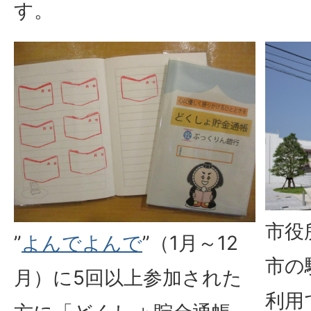
す。
市役
”
よんでよんで
”（1月～12
市の
月）に5回以上参加された
利用