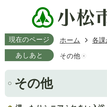
現在のページ
ホーム
各課
あしあと
その他
その他