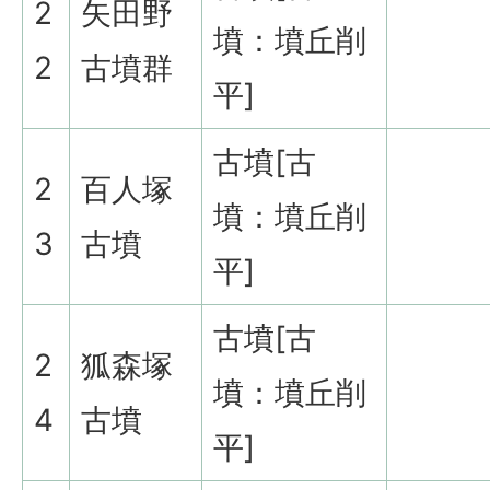
2
矢田野
墳：墳丘削
2
古墳群
平]
古墳[古
2
百人塚
墳：墳丘削
3
古墳
平]
古墳[古
2
狐森塚
墳：墳丘削
4
古墳
平]