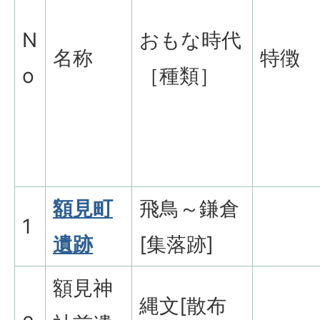
N
おもな時代
名称
特徴
o
［種類］
額見町
飛鳥～鎌倉
1
遺跡
[集落跡]
額見神
縄文[散布