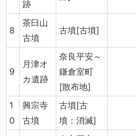
跡
茶臼山
8
古墳[古墳]
古墳
奈良平安～
月津オ
9
鎌倉室町
カ遺跡
[散布地]
1
興宗寺
古墳[古
0
古墳
墳：消滅]