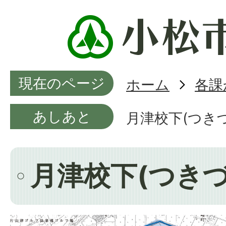
現在のページ
ホーム
各課
あしあと
月津校下(つき
月津校下(つきづ