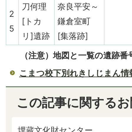
刀何理
奈良平安～
2
[トカ
鎌倉室町
5
リ]遺跡
[集落跡]
（注意）地図と一覧の遺跡番
こまつ校下別れきしじまん情
この記事に関するお
埋蔵文化財センター