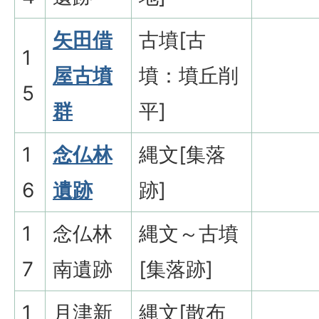
矢田借
古墳[古
1
屋古墳
墳：墳丘削
5
群
平]
1
念仏林
縄文[集落
6
遺跡
跡]
1
念仏林
縄文～古墳
7
南遺跡
[集落跡]
1
月津新
縄文[散布