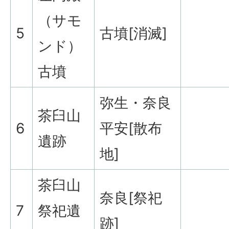
（サモ
5
古墳[消滅]
ンド）
古墳
弥生・奈良
茶臼山
6
平安[散布
遺跡
地]
茶臼山
奈良[祭祀
7
祭祀遺
跡]