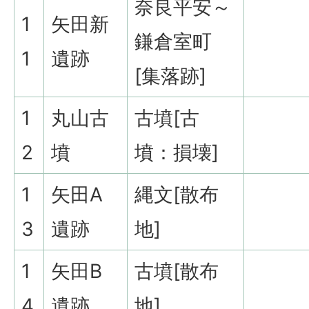
奈良平安～
1
矢田新
鎌倉室町
1
遺跡
[集落跡]
1
丸山古
古墳[古
2
墳
墳：損壊]
1
矢田A
縄文[散布
3
遺跡
地]
1
矢田B
古墳[散布
4
遺跡
地]