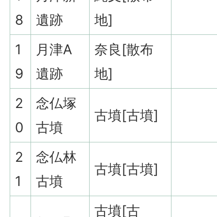
8
遺跡
地]
1
月津A
奈良[散布
9
遺跡
地]
2
念仏塚
古墳[古墳]
0
古墳
2
念仏林
古墳[古墳]
1
古墳
古墳[古