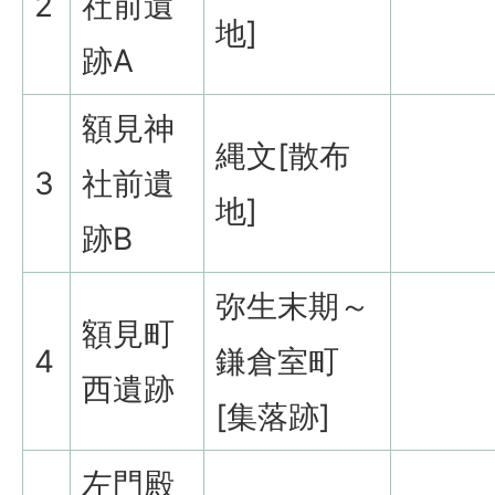
2
社前遺
地]
跡A
額見神
縄文[散布
3
社前遺
地]
跡B
弥生末期～
額見町
4
鎌倉室町
西遺跡
[集落跡]
左門殿