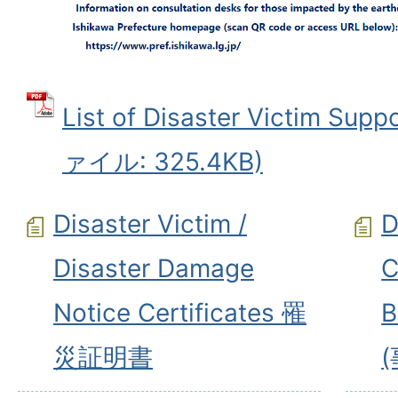
List of Disaster Victim Su
ァイル: 325.4KB)
Disaster Victim /
D
Disaster Damage
C
Notice Certificates 罹
B
災証明書