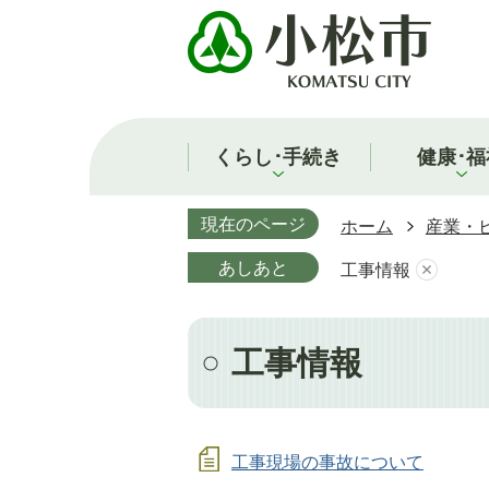
くらし･手続き
健康･福
現在のページ
ホーム
産業・
あしあと
工事情報
工事情報
工事現場の事故について