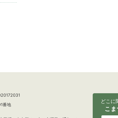
0172031
どこに
91番地
こま