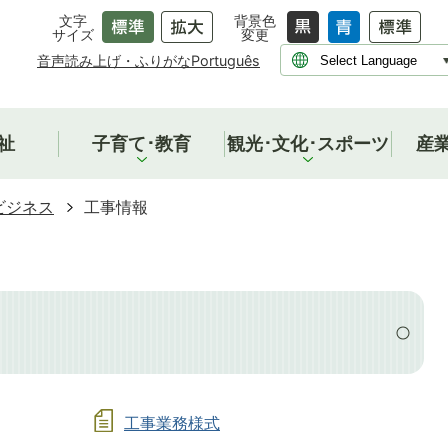
文字
背景色
サイズ
変更
音声読み上げ・ふりがな
Português
祉
子育て･教育
観光･文化･スポーツ
産
ビジネス
工事情報
工事業務様式