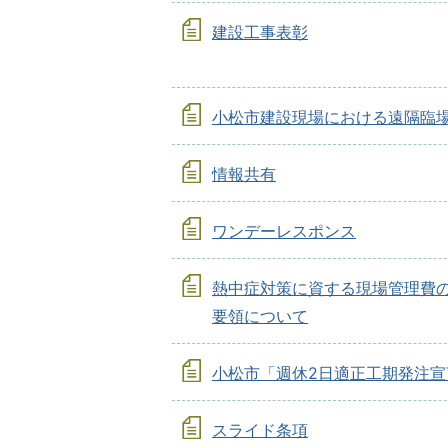
建設工事表彰
小松市建設現場における遠隔臨
情報共有
ワンデーレスポンス
熱中症対策に資する現場管理費
要領について
小松市「週休2日適正工期発注宣
スライド条項