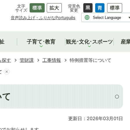
文字
背景色
サイズ
変更
音声読み上げ・ふりがな
Português
祉
子育て･教育
観光･文化･スポーツ
産
ら探す
管財課
工事情報
特例措置等について
て
いて
更新日：2026年03月01日
のでお知らせします。