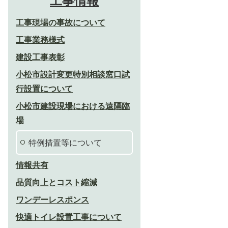
工事情報
工事現場の事故について
工事業務様式
建設工事表彰
小松市設計変更特別相談窓口試
行設置について
小松市建設現場における遠隔臨
場
特例措置等について
情報共有
品質向上とコスト縮減
ワンデーレスポンス
快適トイレ設置工事について