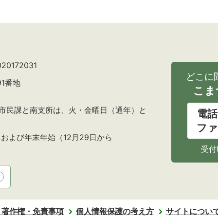
0172031
どこに
91番地
こま
の市民課と南支所は、火・金曜日（通年）と
電話
ファ
および年末年始（12月29日から
受付
・著作権・免責事項
個人情報保護の考え方
サイトについ