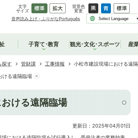
文字
背景色
サイズ
変更
音声読み上げ・ふりがな
Português
祉
子育て･教育
観光･文化･スポーツ
産
ら探す
管財課
工事情報
小松市建設現場における遠隔
おける遠隔臨場
における遠隔臨場
更新日：2025年04月01日
現場における遠隔臨場を試行導入し、受発注者の業務効率