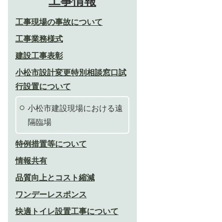
工事情報
工事現場の事故について
工事業務様式
建設工事表彰
小松市設計変更特別相談窓口試
行設置について
小松市建設現場における遠
隔臨場
特例措置等について
情報共有
品質向上とコスト縮減
ワンデーレスポンス
快適トイレ設置工事について