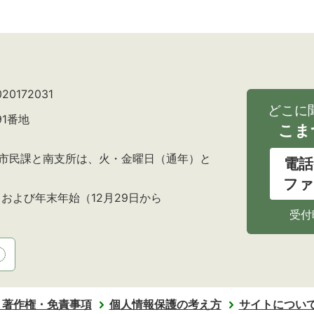
0172031
どこに
91番地
こま
の市民課と南支所は、火・金曜日（通年）と
電話
ファ
および年末年始（12月29日から
受付
・著作権・免責事項
個人情報保護の考え方
サイトについ