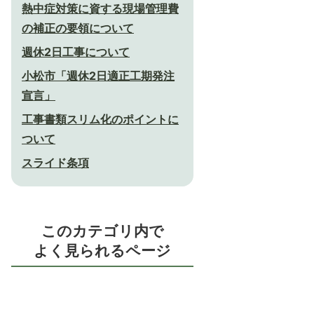
熱中症対策に資する現場管理費
の補正の要領について
週休2日工事について
小松市「週休2日適正工期発注
宣言」
工事書類スリム化のポイントに
ついて
スライド条項
このカテゴリ内で
よく見られるページ