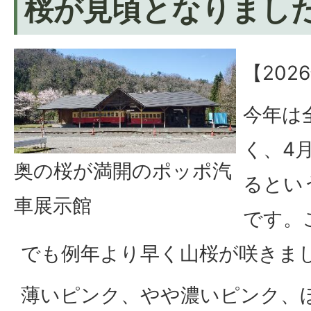
桜が見頃となりまし
【202
今年は
く、4
奥の桜が満開のポッポ汽
るとい
車展示館
です。
でも例年より早く山桜が咲きま
薄いピンク、やや濃いピンク、