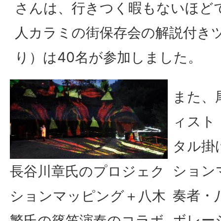
さんは、行きつく暇もないほど
人カラミの街保存会の解説付き
り）は40名が参加しました。
また、
ィスト
タル掛
ション
長谷川章氏のプロジェク
奏者・
ションマッピング＋八木
ボレー
繁氏の篠笛演奏のコラボ