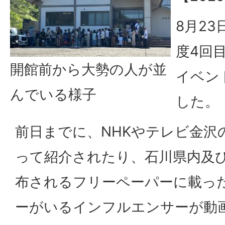
8月2
度4回
開館前から大勢の人が並
イベン
んでいる様子
した。
前日までに、NHKやテレビ金沢
って紹介されたり、石川県内及
布されるフリーペーパーに載っ
ーがいるインフルエンサーが動