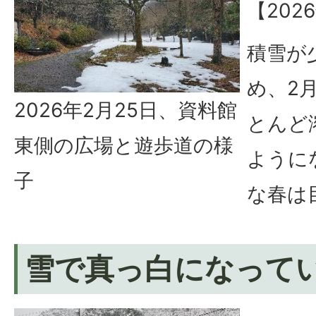
【202
積雪が
め、2
2026年2月25日、資料館
とんど
東側の広場と遊歩道の様
ように
子
な春は
雪で真っ白になって