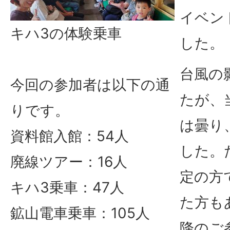
イベン
キハ3の体験乗車
した。
台風の
今回の参加者は以下の通
たが、
りです。
は曇り
資料館入館：54人
した。
廃線ツアー：16人
定の方
キハ3乗車：47人
た方も
鉱山電車乗車：105人
降のご