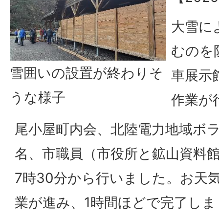
大雪に
むのを
雪囲いの設置が終わりそ
車展示
うな様子
作業が
尾小屋町内会、北陸電力地域ボ
名、市職員（市役所と鉱山資料館
7時30分から行いました。お天
業が進み、1時間ほどで完了し