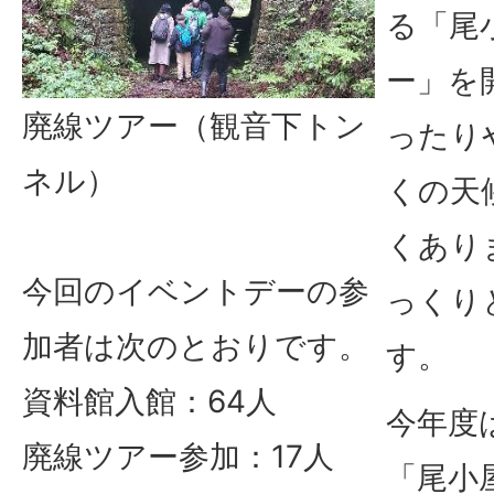
る「尾
ー」を
廃線ツアー（観音下トン
ったり
ネル）
くの天
くあり
今回のイベントデーの参
っくり
加者は次のとおりです。
す。
資料館入館：64人
今年度
廃線ツアー参加：17人
「尾小