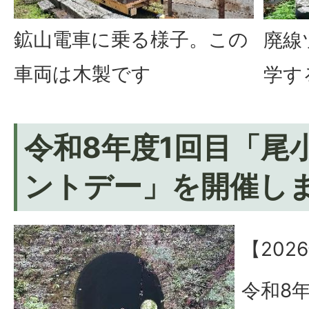
鉱山電車に乗る様子。この
廃線
車両は木製です
学す
令和8年度1回目「尾
ントデー」を開催し
【202
令和8年