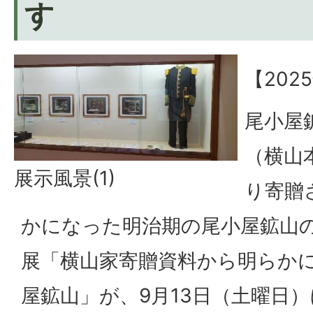
す
【202
尾小屋
（横山
展示風景(1)
り寄贈
かになった明治期の尾小屋鉱山
展「横山家寄贈資料から明らか
屋鉱山」が、9月13日（土曜日