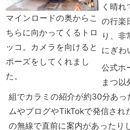
く晴れ
マインロードの奥からこ
の行楽
ちらに向かってくるトロ
り、非
ッコ。カメラを向けると
にぎわ
ポーズをしてくれまし
公式ホ
た。
まつ以
組でカラミの紹介が約30分あっ
ムやブログやTikTokで発信さ
の無線で直前に案内があったり