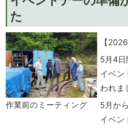
イベントデーの準備
た
【202
5月4
イベン
われま
作業前のミーティング
5月か
イベン