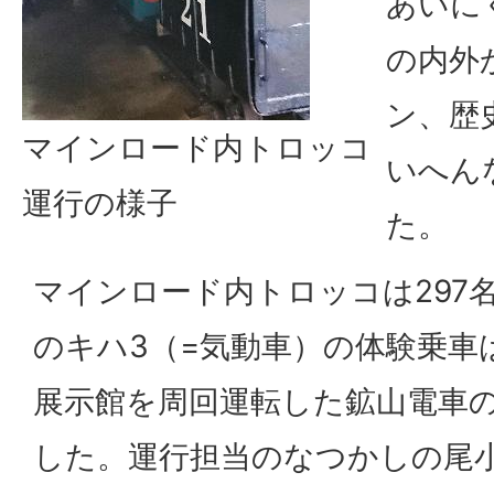
あいに
の内外
ン、歴
マインロード内トロッコ
いへん
運行の様子
た。
マインロード内トロッコは297
のキハ3（=気動車）の体験乗車
展示館を周回運転した鉱山電車の
した。運行担当のなつかしの尾