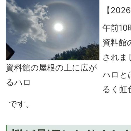
【202
午前1
資料館
されま
資料館の屋根の上に広が
ハロと
るハロ
るく虹
です。