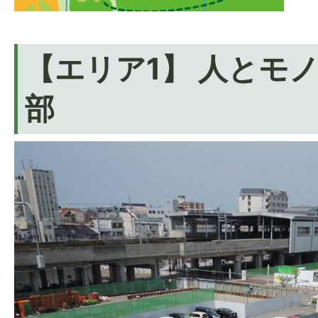
【エリア1】 人とモ
部