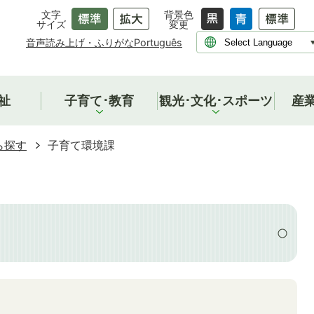
文字
背景色
サイズ
変更
音声読み上げ・ふりがな
Português
祉
子育て･教育
観光･文化･スポーツ
産
ら探す
子育て環境課