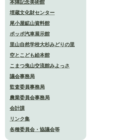
本陣記念美術館
埋蔵文化財センター
尾小屋鉱山資料館
ポッポ汽車展示館
里山自然学校大杉みどりの里
空とこども絵本館
こまつ曳山交流館みよっさ
議会事務局
監査委員事務局
農業委員会事務局
会計課
リンク集
各種委員会・協議会等