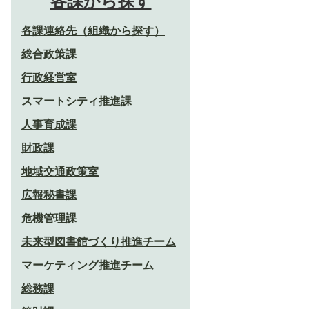
各課から探す
各課連絡先（組織から探す）
総合政策課
行政経営室
スマートシティ推進課
人事育成課
財政課
地域交通政策室
広報秘書課
危機管理課
未来型図書館づくり推進チーム
マーケティング推進チーム
総務課