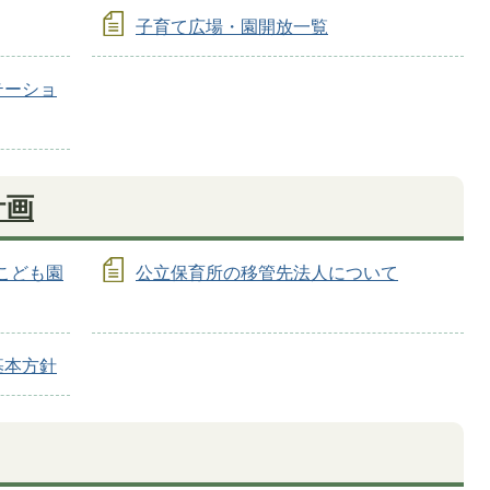
子育て広場・園開放一覧
テーショ
計画
こども園
公立保育所の移管先法人について
基本方針