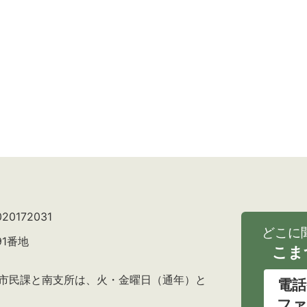
0172031
どこに
91番地
こま
の市民課と南支所は、火・金曜日（通年）と
電話
ファ