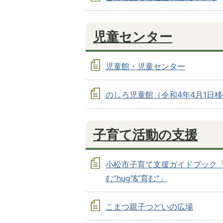
児童センター
児童館・児童センター
のしろ児童館（令和4年4月1日
子育て活動の支援
小松市子育て支援ガイドブック
む“hug"&“育む"」
こまつ親子つどいの広場