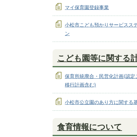
マイ保育園登録事業
小松市こども預かりサービスス
ン
こども園等に関する
保育所統廃合・民営化計画(認定
移行計画含む)
小松市公立園のあり方に関する
食育情報について