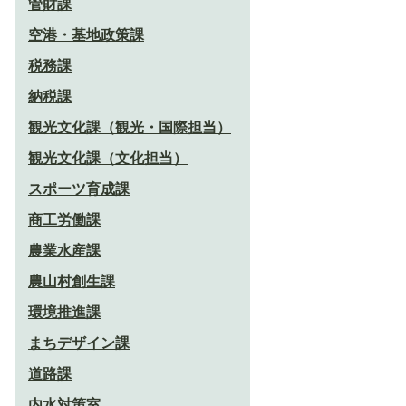
管財課
空港・基地政策課
税務課
納税課
観光文化課（観光・国際担当）
観光文化課（文化担当）
スポーツ育成課
商工労働課
農業水産課
農山村創生課
環境推進課
まちデザイン課
道路課
内水対策室