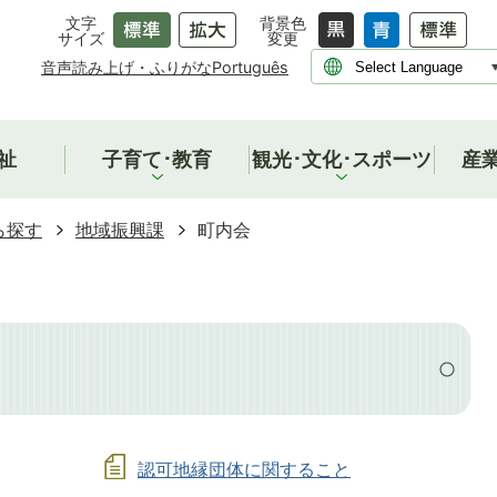
文字
背景色
サイズ
変更
音声読み上げ・ふりがな
Português
祉
子育て･教育
観光･文化･スポーツ
産
ら探す
地域振興課
町内会
認可地縁団体に関すること