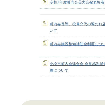
令和7年度町内会長大会被表彰者
町内会長等、役員交代の際のお
いて
町内会施設整備補助金制度につ
小松市町内会連合会 会長感謝状
薦について