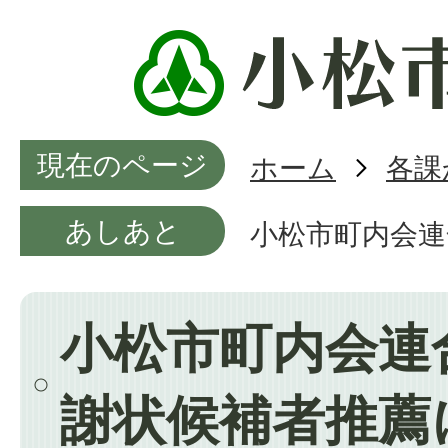
現在のページ
ホーム
各課
あしあと
小松市町内会連
小松市町内会連
謝状候補者推薦