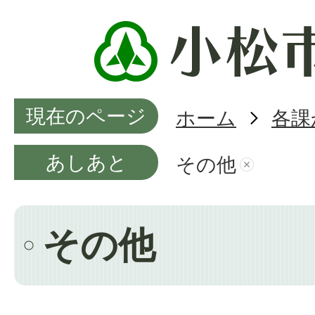
現在のページ
ホーム
各課
あしあと
その他
その他