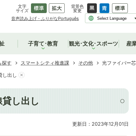
文字
背景色
サイズ
変更
音声読み上げ・ふりがな
Português
祉
子育て･教育
観光･文化･スポーツ
産
ら探す
スマートシティ推進課
その他
光ファイバー芯
貸し出し
線貸し出し
更新日：2023年12月01日