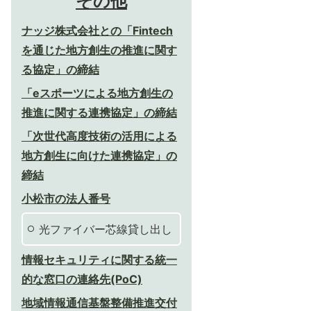
その他
ナッジ株式会社との「Fintech
を通じた地方創生の推進に関す
る協定」の締結
「eスポーツによる地方創生の
推進に関する連携協定」の締結
「次世代高度技術の活用による
地方創生に向けた連携協定」の
締結
小松市の法人番号
光ファイバー芯線貸し出し
情報セキュリティに関する統一
的な窓口の連絡先(PoC)
地域情報通信基盤整備推進交付