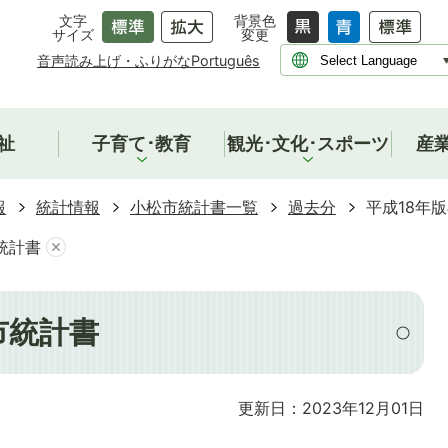
文字
背景色
サイズ
変更
音声読み上げ・ふりがな
Português
祉
子育て･教育
観光･文化･スポーツ
産
報
統計情報
小松市統計書一覧
過去分
平成18年
統計書
市統計書
更新日：2023年12月01日