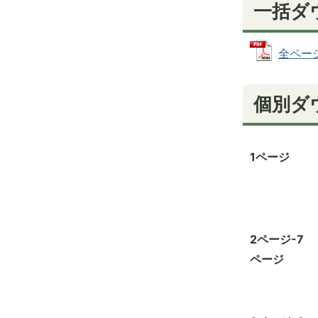
一括ダ
全ページ
個別ダ
1ページ
2ページ-7
ページ