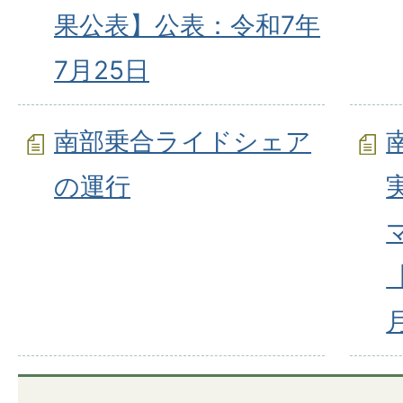
果公表】公表：令和7年
7月25日
南部乗合ライドシェア
の運行