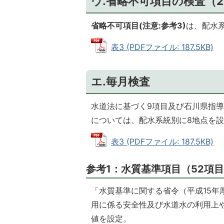
ウ.省略不可項目の検査（2
省略不可項目(注意:参考3)
は、配水
表3 (PDFファイル: 187.5KB)
エ.毎月検査
水道法に基づく9項目及び石川県指
については、配水系統別に8地点を
表3 (PDFファイル: 187.5KB)
参考1：水質基準項目（52項
「水質基準に関する省令（平成15年
用に係る安全性及び水道水の利用上
値を設定。