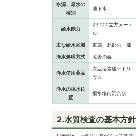
水源、原水の
地下水
種別
23,000立方メート
給水能力
ル
主な給水区域
東部、北部の一部
浄水処理方式
塩素消毒
次亜塩素酸ナトリ
浄水使用薬品
ウム
浄水の採水位
揚水場内混合水
置
2.水質検査の基本方針
本計画は、水道法に基づく水質基準