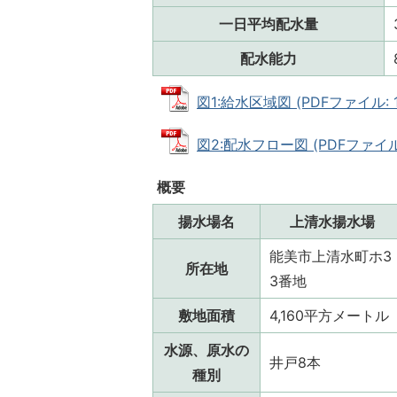
一日平均配水量
配水能力
図1:給水区域図 (PDFファイル: 18
図2:配水フロー図 (PDFファイル: 
概要
揚水場名
上清水揚水場
能美市上清水町ホ3
所在地
3番地
敷地面積
4,160平方メートル
水源、原水の
井戸8本
種別