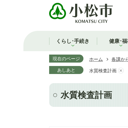
くらし･手続き
健康･福
現在のページ
ホーム
各課か
あしあと
水質検査計画
水質検査計画