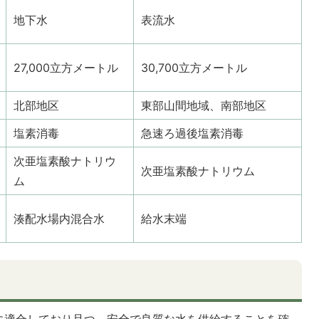
地下水
表流水
27,000立方メートル
30,700立方メートル
北部地区
東部山間地域、南部地区
塩素消毒
急速ろ過後塩素消毒
次亜塩素酸ナトリウ
次亜塩素酸ナトリウム
ム
湊配水場内混合水
給水末端
に適合しており且つ、安全で良質な水を供給することを確