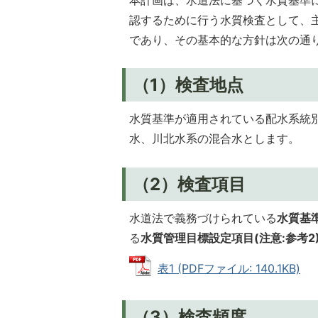
認するために行う水質検査として、
であり、その基本的な方針は次の通
（1）検査地点
水質基準が適用されている配水系統
水、川北水系の混合水とします。
（2）検査項目
水道法で義務づけられている
水質基準
る
水質管理目標設定項目(注意:参考2
表1 (PDFファイル: 140.1KB)
（3）検査頻度