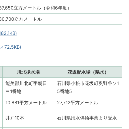
37,650立方メートル（令和6年度）
80,700立方メートル
2.1KB)
72.5KB)
川北揚水場
花坂配水場（県水）
能美郡川北町字朝日
石川県小松市花坂町奥野谷ソ1
ヨ1番地
5番地5
10,881平方メートル
27,712平方メートル
井戸10本
石川県用水供給事業より受水