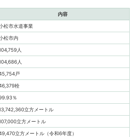
内容
小松市水道事業
小松市内
104,759人
104,686人
45,754戸
46,379栓
99.93％
13,742,360立方メートル
107,000立方メートル
49,470立方メートル（令和6年度）