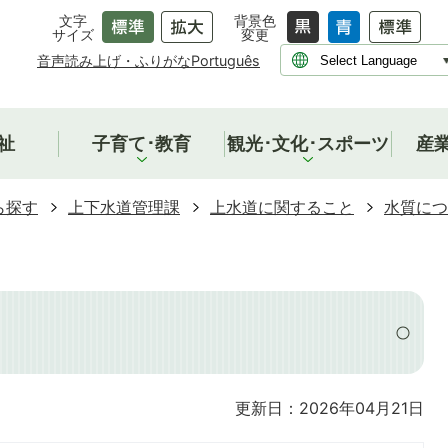
文字
背景色
サイズ
変更
音声読み上げ・ふりがな
Português
祉
子育て･教育
観光･文化･スポーツ
産
ら探す
上下水道管理課
上水道に関すること
水質につ
更新日：2026年04月21日