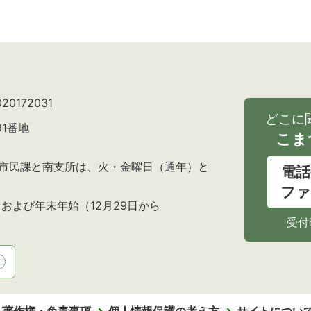
0172031
どこに
91番地
こま
の市民課と南支所は、火・金曜日（通年）と
電話
ファ
および年末年始（12月29日から
受付
・著作権・免責事項
個人情報保護の考え方
サイトについ