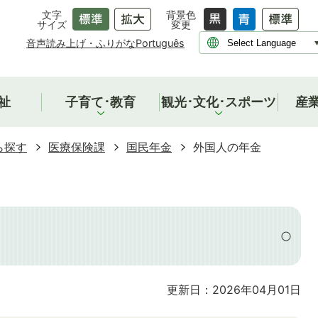
文字
背景色
サイズ
変更
音声読み上げ・ふりがな
Português
祉
子育て･教育
観光･文化･スポーツ
産
ら探す
医療保険課
国民年金
外国人の年金
更新日：2026年04月01日