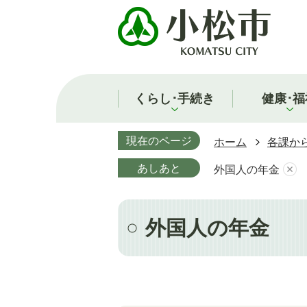
くらし･手続き
健康･福
現在のページ
ホーム
各課か
あしあと
外国人の年金
外国人の年金