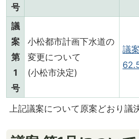
号
議
案
小松都市計画下水道の
議案1
第
変更について
62.
1
(小松市決定)
号
上記議案について原案どおり議