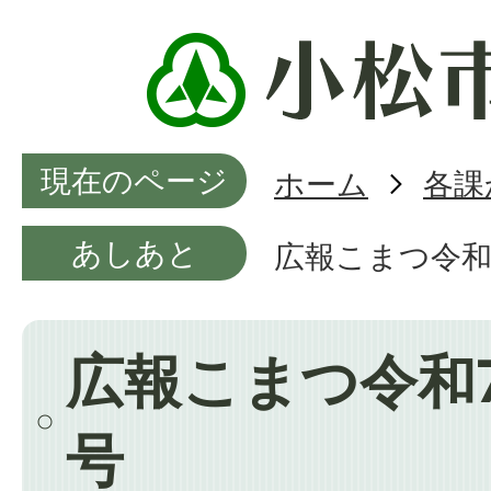
現在のページ
ホーム
各課
あしあと
広報こまつ令和
広報こまつ令和7
号