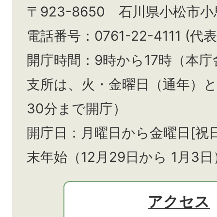
〒923-8650 石川県小松市
電話番号：0761-22-4111 (代表
開庁時間：9時から17時（本庁
支所は、火・金曜日（通年）
30分まで開庁）
開庁日：月曜日から金曜日[祝
末年始（12月29日から
1月3日
アクセス