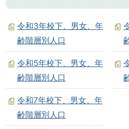
令和3年校下、男女、年
齢階層別人口
令和5年校下、男女、年
齢階層別人口
令和7年校下、男女、年
齢階層別人口