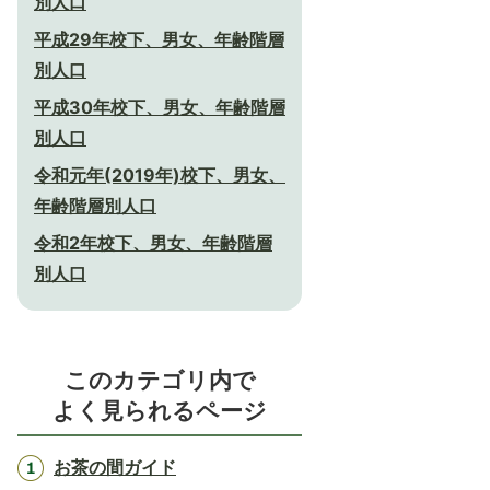
別人口
平成29年校下、男女、年齢階層
別人口
平成30年校下、男女、年齢階層
別人口
令和元年(2019年)校下、男女、
年齢階層別人口
令和2年校下、男女、年齢階層
別人口
このカテゴリ内で
よく見られるページ
お茶の間ガイド