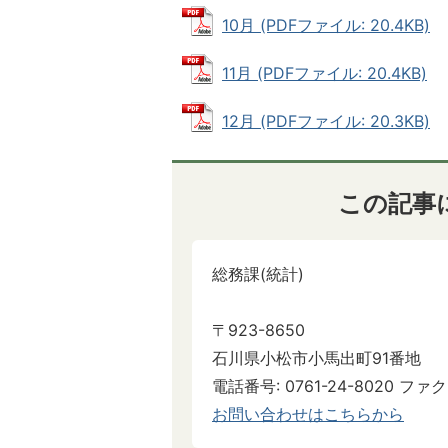
10月 (PDFファイル: 20.4KB)
11月 (PDFファイル: 20.4KB)
12月 (PDFファイル: 20.3KB)
この記事
総務課(統計)
〒923-8650
石川県小松市小馬出町91番地
電話番号: 0761-24-8020 ファクス
お問い合わせはこちらから