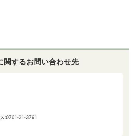
に関するお問い合わせ先
:0761-21-3791