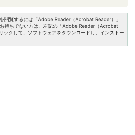
閲覧するには「Adobe Reader（Acrobat Reader）」
持ちでない方は、左記の「Adobe Reader（Acrobat
をクリックして、ソフトウェアをダウンロードし、インストー