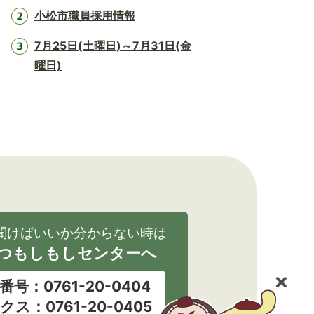
小松市職員採用情報
7月25日(土曜日)～7月31日(金
曜日)
聞けばいいか分からない時は
つもしもしセンターへ
番号：0761-20-0404
クス：0761-20-0405