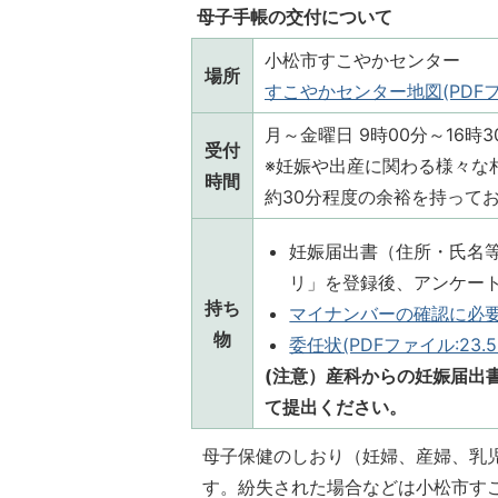
母子手帳の交付について
小松市すこやかセンター
場所
すこやかセンター地図(PDFファイ
月～金曜日 9時00分～16時
受付
※妊娠や出産に関わる様々な
時間
約30分程度の余裕を持って
妊娠届出書（住所・氏名
リ」を登録後、アンケー
持ち
マイナンバーの確認に必要なも
物
委任状(PDFファイル:23.5
(注意）産科からの妊娠届出
て提出ください。
母子保健のしおり（妊婦、産婦、乳
す。紛失された場合などは小松市す