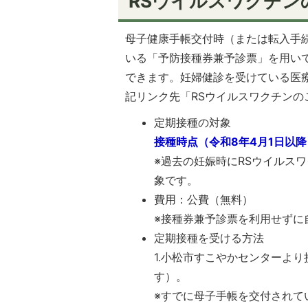
RSウイルスワクチン
母子健康手帳交付時（または転入手
いる「予防接種券兼予診票」を用い
できます。妊婦健診を受けている医
記リンク先「RSウイルスワクチン
定期接種の対象
接種時点（令和8年4月1日以降
※過去の妊娠時にRSウイルス
象です。
費用：公費（無料）
※接種券兼予診票を利用せずに
定期接種を受ける方法
1.小松市すこやかセンターよ
す）。
※すでに母子手帳を交付されて