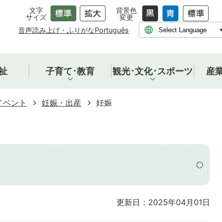
文字
背景色
サイズ
変更
音声読み上げ・ふりがな
Português
祉
子育て･教育
観光･文化･スポーツ
産
イベント
妊娠・出産
妊娠
更新日：2025年04月01日