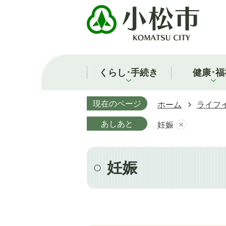
くらし･手続き
健康･福
現在のページ
ホーム
ライフ
あしあと
妊娠
妊娠