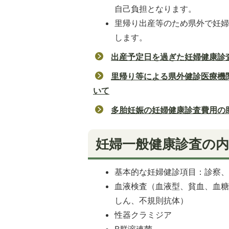
自己負担となります。
里帰り出産等のため県外で妊
します。
出産予定日を過ぎた妊婦健康診
里帰り等による県外健診医療機
いて
多胎妊娠の妊婦健康診査費用の
妊婦一般健康診査の内
基本的な妊婦健診項目：診察
血液検査（血液型、貧血、血糖、
しん、不規則抗体）
性器クラミジア
B群溶連菌