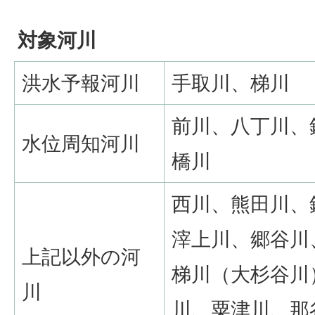
対象河川
洪水予報河川
手取川、梯川
前川、八丁川、
水位周知河川
橋川
西川、熊田川、
滓上川、郷谷川
上記以外の河
梯川（大杉谷川
川
川、粟津川、那