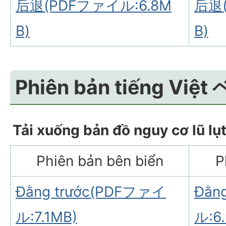
后退(PDFファイル:6.8M
后退(
B)
B)
Phiên bản tiếng V
Tải xuống bản đồ nguy cơ lũ lụ
Phiên bản bên biển
P
Đằng trước(PDFファイ
Đằn
ル:7.1MB)
ル:6