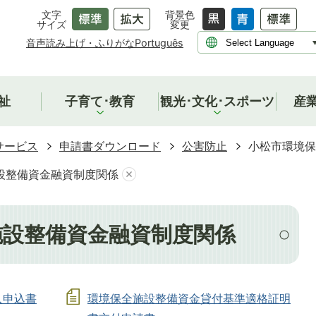
文字
背景色
サイズ
変更
音声読み上げ・ふりがな
Português
祉
子育て･教育
観光･文化･スポーツ
産
サービス
申請書ダウンロード
公害防止
小松市環境保
設整備資金融資制度関係
施設整備資金融資制度関係
入申込書
環境保全施設整備資金貸付基準適格証明