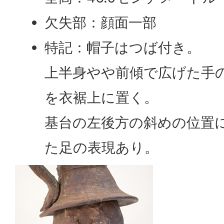
欠失部：顔面一部
特記：帽子はつば付き。
上半身やや前傾で広げた手
を衣裾上に置く。
基台の左後方の斜めの位置
た足の表現あり。