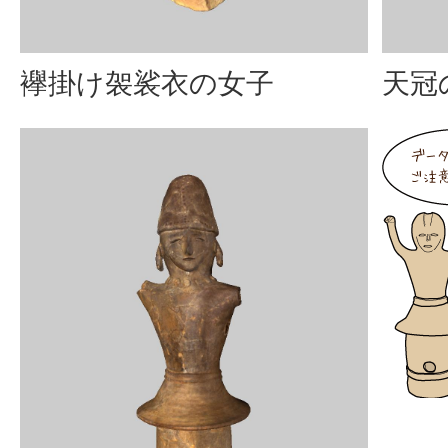
襷掛け袈裟衣の女子
天冠