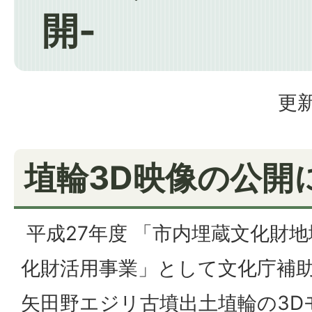
開-
更新
埴輪3D映像の公開
平成27年度 「市内埋蔵文化財
化財活用事業」として文化庁補
矢田野エジリ古墳出土埴輪の3D