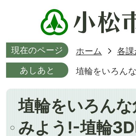
現在のページ
ホーム
各課
あしあと
埴輪をいろんな
埴輪をいろんな
みよう!-埴輪3