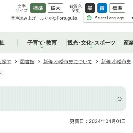
文字
背景色
サイズ
変更
音声読み上げ・ふりがな
Português
祉
子育て･教育
観光･文化･スポーツ
産
ら探す
図書館
新修 小松市史について
新修 小松市史
更新日：2024年04月01日