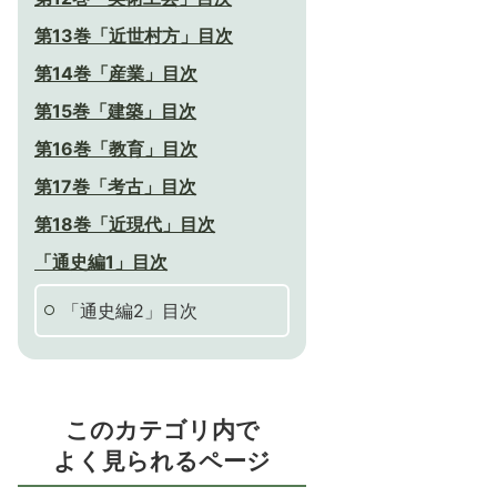
第13巻「近世村方」目次
第14巻「産業」目次
第15巻「建築」目次
第16巻「教育」目次
第17巻「考古」目次
第18巻「近現代」目次
「通史編1」目次
「通史編2」目次
このカテゴリ内で
よく見られるページ