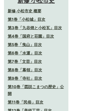
新修 小松市史
新修 小松市史 概要
第1巻「小松城」目次
第3巻「九谷焼と小松瓦」目次
第4巻「国府と荘園」目次
第5巻「曳山」目次
第6巻「水運」目次
第7巻「文芸」目次
第8巻「幕領」目次
第9巻「寺社」目次
第10巻「図説こまつの歴史」公
開
第11巻「民俗」目次
第12巻「美術工芸」目次