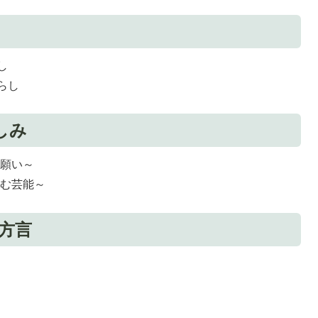
し
らし
しみ
の願い～
育む芸能～
 方言