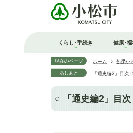
くらし･手続き
健康･福
現在のページ
ホーム
各課か
あしあと
「通史編2」目次
「通史編2」目次