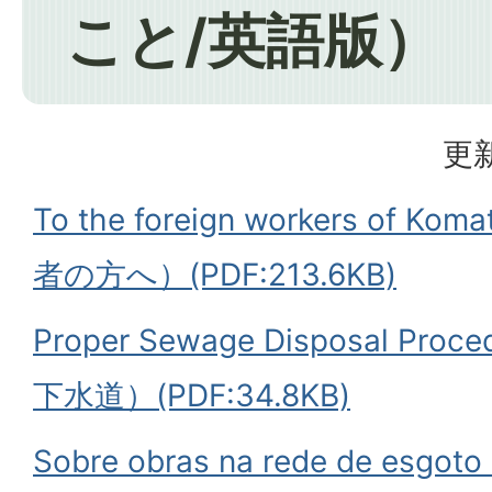
こと/英語版）
更新
To the foreign workers of K
者の方へ）(PDF:213.6KB)
Proper Sewage Disposal Pr
下水道）(PDF:34.8KB)
Sobre obras na rede de esgot