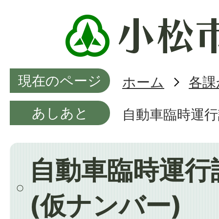
現在のページ
ホーム
各課
あしあと
自動車臨時運行
自動車臨時運行
(仮ナンバー)