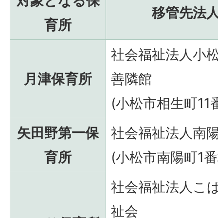
対象となる保
移管先法
育所
社会福祉法人小
月津保育所
善隣館
(小松市相生町11
矢田野第一保
社会福祉法人南
育所
(小松市南陽町1番地
社会福祉法人こ
祉会