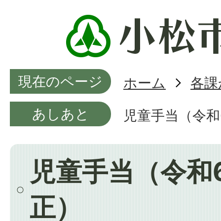
現在のページ
ホーム
各課
あしあと
児童手当（令和
児童手当（令和6
正）