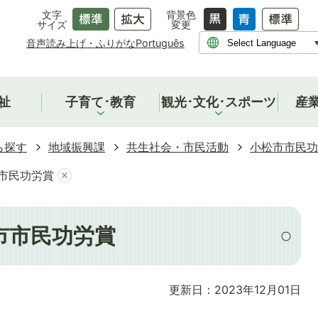
文字
背景色
サイズ
変更
音声読み上げ・ふりがな
Português
祉
子育て･教育
観光･文化･スポーツ
産
ら探す
地域振興課
共生社会・市民活動
小松市市民功
市市民功労賞
市市民功労賞
更新日：2023年12月01日