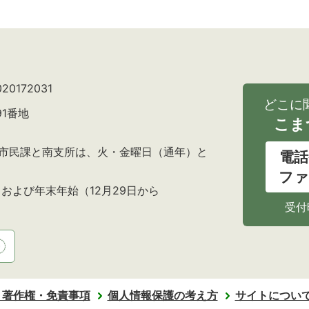
0172031
どこに
91番地
こま
の市民課と南支所は、火・金曜日（通年）と
電話
ファ
および年末年始（12月29日から
受付
・著作権・免責事項
個人情報保護の考え方
サイトについ