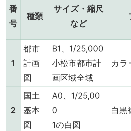
番
サイズ・縮尺
種類
号
など
都市
B1、1/25,000
1
計画
小松市都市計
カラ
図
画区域全域
国土
A0、1/25,00
2
基本
0
白黒
図
1の白図