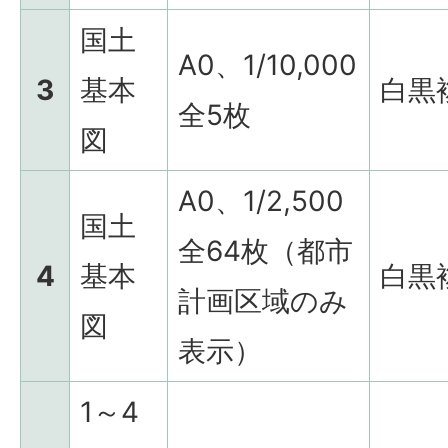
国土
A0、1/10,000
3
基本
白黒
全5枚
図
A0、1/2,500
国土
全64枚（都市
4
基本
白黒
計画区域のみ
図
表示）
1～4