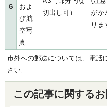
A3（部分的な
(注
6
およ
切出し可）
がか
び航
りま
空写
真
市外への郵送については、電話
さい。
この記事に関するお