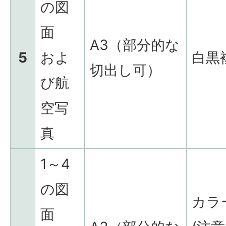
の図
面
A3（部分的な
5
およ
白黒
切出し可）
び航
空写
真
1～4
の図
カラ
面