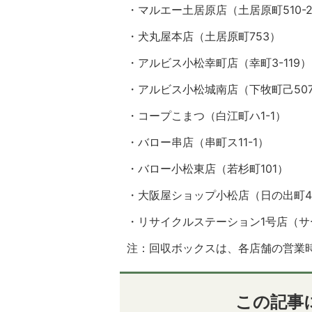
・マルエー土居原店（土居原町510-
・犬丸屋本店（土居原町753）
・アルビス小松幸町店（幸町3-119）
・アルビス小松城南店（下牧町己50
・コープこまつ（白江町ハ1-1）
・バロー串店（串町ス11-1）
・バロー小松東店（若杉町101）
・大阪屋ショップ小松店（日の出町4丁
・リサイクルステーション1号店（サー
注：回収ボックスは、各店舗の営業
この記事