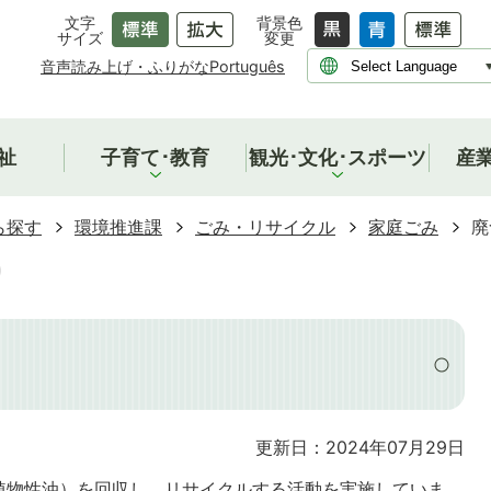
文字
背景色
サイズ
変更
音声読み上げ・ふりがな
Português
祉
子育て･教育
観光･文化･スポーツ
産
ら探す
環境推進課
ごみ・リサイクル
家庭ごみ
廃
更新日：2024年07月29日
植物性油）を回収し、リサイクルする活動を実施していま