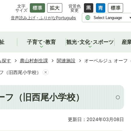
文字
背景色
サイズ
変更
音声読み上げ・ふりがな
Português
祉
子育て･教育
観光･文化･スポーツ
産
ら探す
農山村創生課
関連施設
オーベルジュ オーフ
ーフ（旧西尾小学校）
ーフ（旧西尾小学校）
更新日：2024年03月08日