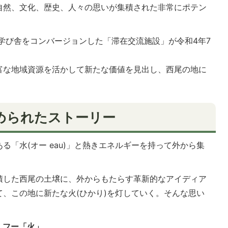
自然、文化、歴史、人々の思いが集積された非常にポテン
学び舎をコンバージョンした「滞在交流施設」が令和4年7
富な地域資源を活かして新たな価値を見出し、西尾の地に
に込められたストーリー
る「水(オー eau)」と熱きエネルギーを持って外から集
積した西尾の土壌に、外からもたらす革新的なアイディア
、この地に新たな火(ひかり)を灯していく。そんな思い
u フー「火」