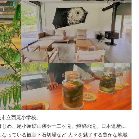
松市立西尾小学校。
はじめ、尾小屋鉱山跡や十二ヶ滝、鱒留の滝、日本遺産に
となっている観音下石切場など 人々を魅了する豊かな地域