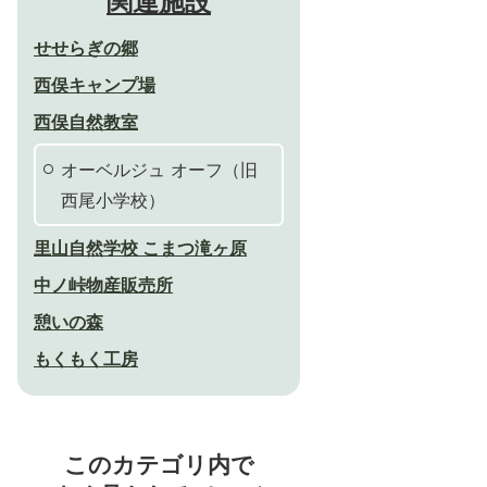
関連施設
せせらぎの郷
西俣キャンプ場
西俣自然教室
オーベルジュ オーフ（旧
西尾小学校）
里山自然学校 こまつ滝ヶ原
中ノ峠物産販売所
憩いの森
もくもく工房
このカテゴリ内で