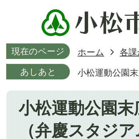
現在のページ
ホーム
各課
あしあと
小松運動公園
小松運動公園末
（弁慶スタジア