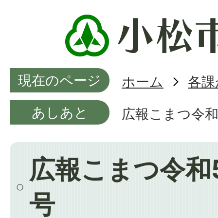
現在のページ
ホーム
各課
あしあと
広報こまつ令和
広報こまつ令和5
号