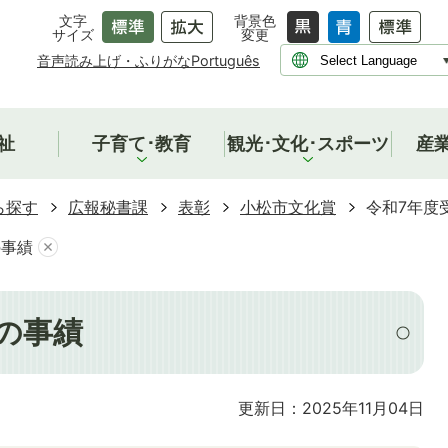
文字
背景色
サイズ
変更
音声読み上げ・ふりがな
Português
祉
子育て･教育
観光･文化･スポーツ
産
ら探す
広報秘書課
表彰
小松市文化賞
令和7年度
の事績
の事績
更新日：2025年11月04日