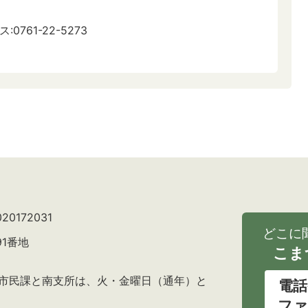
:0761-22-5273
0172031
どこに
91番地
こま
の市民課と南支所は、火・金曜日（通年）と
電話
ファ