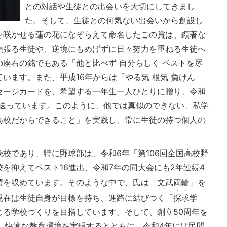
との対話や生徒との出会いを大切にしてきまし
た。そして、生徒との何気ない出会いから創設し
を咲かせる蓮の花になぞらえて命名したこの賞は、顕著な
頑張る生徒や、逆境にもめげずに日々努力を重ねる生徒へ
座右の銘でもある「他と比べず 自分らしく ベストを尽
います。また、平成16年からは「やる気 根気 負けん
セージカードを、希望する一年生一人ひとりに贈り、令和
ルを送っています。このように、他では真似のできない、私学
高校だからできること」を実践し、常に生徒の持つ個人の
校であり、特に野球部は、令和6年「第106回全国高校野
を抑えてベスト16進出、令和7年の同大会にも2年連続4
・・
績を収めています。そのような中で、氏は「文武
両輪
」を
・・
現在は生徒自身が目標を持ち、進路に結びつく「
探求
学
じる学校づくりを目指しています。そして、創立50周年を
、快適な教育環境を実現するとともに、令和4年には民間