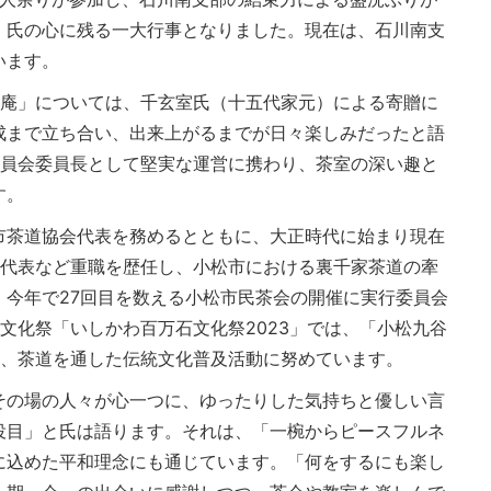
、氏の心に残る一大行事となりました。現在は、石川南支
います。
玄庵」については、千玄室氏（十五代家元）による寄贈に
成まで立ち合い、出来上がるまでが日々楽しみだったと語
委員会委員長として堅実な運営に携わり、茶室の深い趣と
す。
市茶道協会代表を務めるとともに、大正時代に始まり現在
の代表など重職を歴任し、小松市における裏千家茶道の牽
、今年で27回目を数える小松市民茶会の開催に実行委員会
文化祭「いしかわ百万石文化祭2023」では、「小松九谷
ど、茶道を通した伝統文化普及活動に努めています。
その場の人々が心一つに、ゆったりした気持ちと優しい言
役目」と氏は語ります。それは、「一椀からピースフルネ
に込めた平和理念にも通じています。「何をするにも楽し