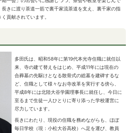
一期一会」の出会いに感謝しつつ、茶会や教室を楽しんで
、長きに渡り茶道一筋で裏千家流茶道を支え、裏千家の指
きく貢献されています。
多田氏は、昭和58年に第19代本光寺住職に就任以
来、寺の建て替えをはじめ、平成11年には現在の
合葬墓の先駆けとなる散骨式の総墓を建碑するな
ど、住職として様々なお寺改革を実行する傍ら、
平成8年には北陸大谷学園理事長に就任し、今日に
至るまで生徒一人ひとりに寄り添った学校運営に
尽力しています。
長きにわたり、現役の住職を務めながらも、ほぼ
毎日学校（現：小松大谷高校）へ足を運び、教員