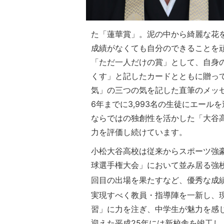
た「蓮華賞」。泥の中から綺麗な花
成績がなくても自分のできることを
「ただ一人だけの賞」として、自身の
くす」と記したカードとともに贈って
気」の三つの気を記した直筆のメッ
6年までに3,993名の生徒にエー
ならではの独創性を活かした「大谷
力を評価し続けています。
小松大谷高校は従来からスポーツ強豪
球選手権大会」において並み居る強校
回目の出場を果たすなど、優秀な成
実現すべく教員・指導陣を一新し、
習」に力を注ぎ、中学生が魅力を感
迎えた平成25年には新校舎を竣工し