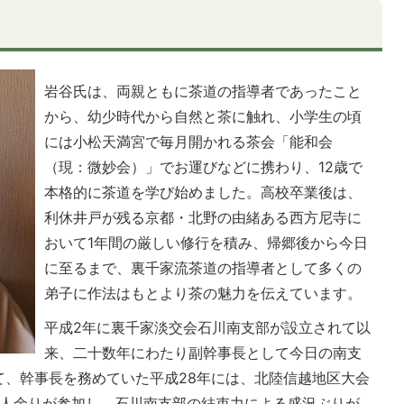
岩谷氏は、両親ともに茶道の指導者であったこと
から、幼少時代から自然と茶に触れ、小学生の頃
には小松天満宮で毎月開かれる茶会「能和会
（現：微妙会）」でお運びなどに携わり、12歳で
本格的に茶道を学び始めました。高校卒業後は、
利休井戸が残る京都・北野の由緒ある西方尼寺に
おいて1年間の厳しい修行を積み、帰郷後から今日
に至るまで、裏千家流茶道の指導者として多くの
弟子に作法はもとより茶の魅力を伝えています。
平成2年に裏千家淡交会石川南支部が設立されて以
来、二十数年にわたり副幹事長として今日の南支
て、幹事長を務めていた平成28年には、北陸信越地区大会
00人余りが参加し、石川南支部の結束力による盛況ぶりが