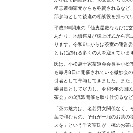
坐忘斎御家元からも称賛されるなど
部参与として後進の相談役を担って
平成9年開庵の「仙叟屋敷ならびに
あたり、地鎮祭及び棟上げ式から完
ります。令和6年からは茶室の運営
ともに訪れる多くの人を迎えていま
氏は、小松裏千家茶道会会長や小松
も毎月8日に開催されている微妙会
引者として寄与してきました。また
委員長として尽力し、令和5年の国民
茶会」の3流派開催を取り仕切るな
「茶の魅力は、老若男女関係なく、
葉で和むもの、それが一服のお茶の
スを」という千玄室氏が一椀のお茶