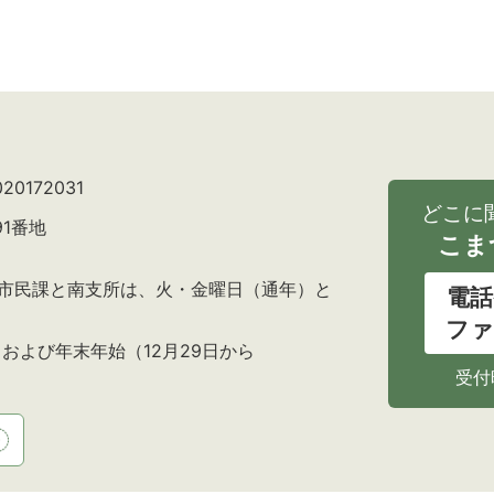
0172031
どこに
91番地
こま
の市民課と南支所は、火・金曜日（通年）と
電話
ファ
および年末年始（12月29日から
受付