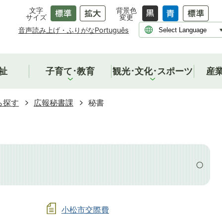
文字
背景色
サイズ
変更
音声読み上げ・ふりがな
Português
祉
子育て･教育
観光･文化･スポーツ
産
ら探す
広報秘書課
秘書
小松市交際費