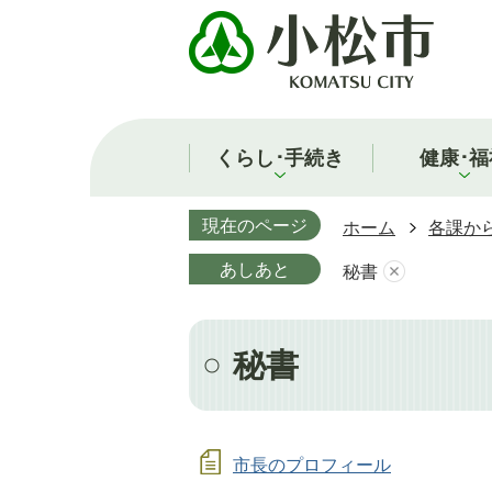
くらし･手続き
健康･福
現在のページ
ホーム
各課か
あしあと
秘書
秘書
市長のプロフィール