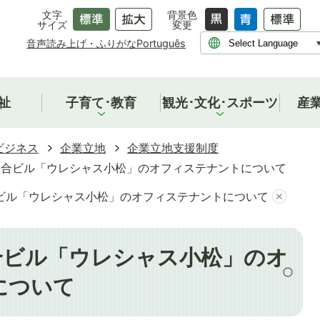
文字
背景色
サイズ
変更
音声読み上げ・ふりがな
Português
祉
子育て･教育
観光･文化･スポーツ
産
ビジネス
企業立地
企業立地支援制度
複合ビル「ウレシャス小松」のオフィステナントについて
ビル「ウレシャス小松」のオフィステナントについて
合ビル「ウレシャス小松」のオ
について