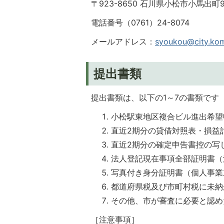
〒923-8650 石川県小松市小馬出町
電話番号（0761）24-8074
メールアドレス：
syoukou@city.koma
提出書類
提出書類は、以下の1～7の書類です
小松駅東地区複合ビル進出希望申
直近2期分の貸借対照表・損益
直近2期分の確定申告書控の写
法人登記現在事項全部証明書（
写真付き身分証明書（個人事業
都道府県税及び市町村税に未納
その他、市が審査に必要と認め
［注意事項］