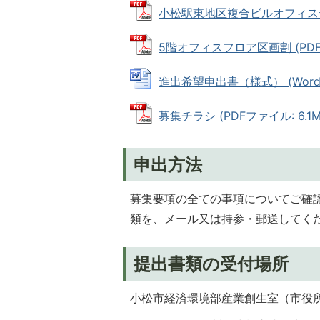
小松駅東地区複合ビルオフィステナン
5階オフィスフロア区画割 (PDFフ
進出希望申出書（様式） (Wordファ
募集チラシ (PDFファイル: 6.1M
申出方法
募集要項の全ての事項についてご確
類を、メール又は持参・郵送してく
提出書類の受付場所
小松市経済環境部産業創生室（市役